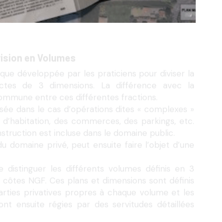
vision en Volumes
ique développée par les praticiens pour diviser la 
nctes de 3 dimensions. La différence avec la 
commune entre ces différentes fractions.
isée dans le cas d’opérations dites « complexes » 
’habitation, des commerces, des parkings, etc. 
onstruction est incluse dans le domaine public.
u domaine privé, peut ensuite faire l’objet d’une 
e distinguer les différents volumes définis en 3 
côtes NGF. Ces plans et dimensions sont définis 
rties privatives propres à chaque volume et les 
nt ensuite régies par des servitudes détaillées 
.
rée par une Association Syndicale Libre.