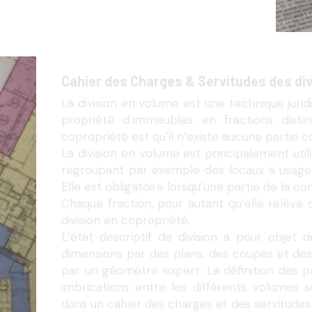
Cahier des Charges & Servitudes des di
La division en volume est une technique jurid
propriété d’immeubles en fractions disti
copropriété est qu’il n’existe aucune partie 
La division en volume est principalement util
regroupant par exemple des locaux à usage d
Elle est obligatoire lorsqu’une partie de la c
Chaque fraction, pour autant qu’elle relève d
division en copropriété.
L’état descriptif de division a pour objet d
dimensions par des plans, des coupes et des 
par un géomètre expert. La définition des pa
imbrications entre les différents volumes so
dans un cahier des charges et des servitudes
La gestion de ces servitudes est ensuite assu