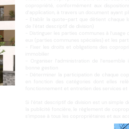
d’application, à travers un document ayant plu
- Etablir la quote-part que détient chaque lo
de l’état descriptif de division)
- Distinguer les parties communes à l’usage d
eux (parties communes spéciales) et les parti
- Fixer les droits et obligations des copropr
immobilier
- Organiser l’administration de l’ensemble
bonne gestion
- Déterminer la participation de chaque co
en fonction des catégories dont elles relèv
fonctionnement et entretien des services 
Si l’état descriptif de division est un simpl
la publicité foncière, le règlement de coprop
s’impose à tous les copropriétaires et aux ac
n et règlements de copropriété existant