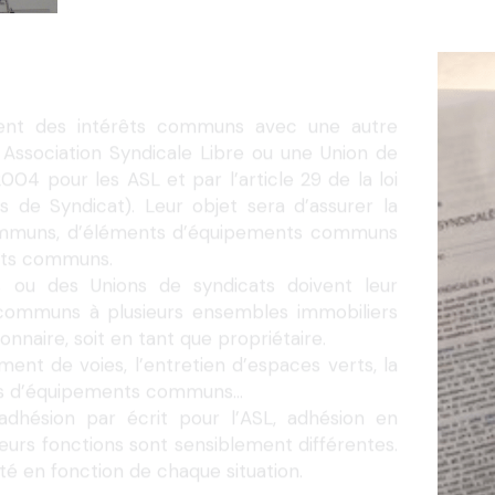
ent des intérêts communs avec une autre 
 Association Syndicale Libre ou une Union de 
004 pour les ASL et par l’article 29 de la loi 
s de Syndicat). Leur objet sera d’assurer la 
 communs, d’éléments d’équipements communs 
érêts communs.
s ou des Unions de syndicats doivent leur 
communs à plusieurs ensembles immobiliers 
ionnaire, soit en tant que propriétaire.
ent de voies, l’entretien d’espaces verts, la 
nts d’équipements communs…
adhésion par écrit pour l’ASL, adhésion en 
eurs fonctions sont sensiblement différentes. 
té en fonction de chaque situation.