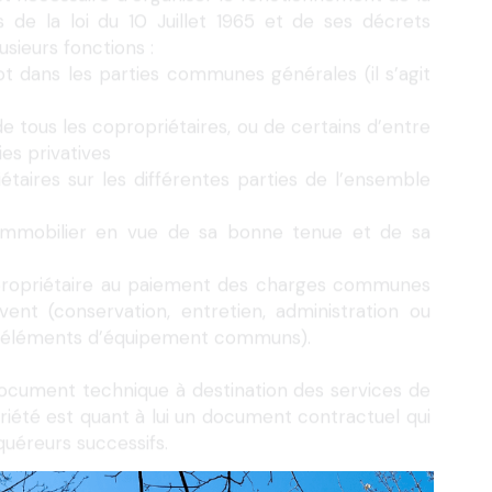
sieurs fonctions :
t dans les parties communes générales (il s’agit 
e tous les copropriétaires, ou de certains d’entre 
es privatives
iétaires sur les différentes parties de l’ensemble 
 immobilier en vue de sa bonne tenue et de sa 
propriétaire au paiement des charges communes 
ent (conservation, entretien, administration ou 
et éléments d’équipement communs).
e document technique à destination des services de 
riété est quant à lui un document contractuel qui 
quéreurs successifs.