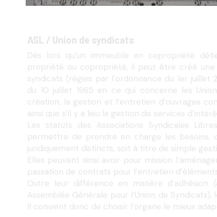
ASL / Union de syndicats
Dès lors qu’un immeuble en copropriété déti
propriété ou copropriété, il peut être créé une
syndicats (régies par l’ordonnance du 1er juillet 2
du 10 juillet 1965 en ce qui concerne les Union
création, la gestion et l’entretien d’ouvrages
ainsi que s’il y a lieu la gestion de services d’int
Les statuts des Associations Syndicales Libre
permettre de prendre en charge les besoins, 
juridiquement distincts, soit à titre de simple gest
Elles peuvent ainsi avoir pour mission l’aménagem
passation de contrats pour l’entretien d’éléme
Outre leur différence en matière d’adhésion (
Assemblée Générale pour l’Union de Syndicats), l
Il convient donc de choisir l’organe le mieux adap