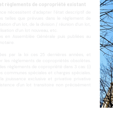
e nécessitent d’adapter l’état descriptif de 
ges telles que prévues dans le règlement de 
ion d’un lot, de la division / réunion d’un lot, 
lisation d’un lot nouveau, etc.
es en Assemblée Générale puis publiées au 
notaire.
ées par la loi ces 25 dernières années, et 
r les règlements de copropriétés obsolètes. 
des règlements de copropriété dans 3 cas: (i) 
es communes spéciales et charges spéciales. 
 jouissance exclusive et privative privative 
istence d'un lot transitoire non précisément 