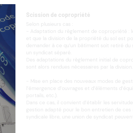
Scission de copropriété
Selon plusieurs cas :
- Adaptation du règlement de copropriété : 
et que la division de la propriété du sol est p
demander à ce qu’un bâtiment soit retiré du sy
un syndicat séparé.
Des adaptations du règlement initial de coprop
sont alors rendues nécessaires par la division.
- Mise en place des nouveaux modes de gestion
l’émergence d’ouvrages et d’éléments d’équ
portails, etc.).
Dans ce cas, il convient d’établir les servit
gestion adapté pour le bon entretien de ces
syndicale libre, une union de syndicat peuvent