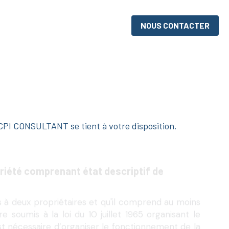
NOUS CONTACTER
 CPI CONSULTANT se tient à votre disposition.
iété comprenant état descriptif de 
à deux propriétaires et qu'il comprend au moins 
e soumis à la loi du 10 juillet 1965 organisant le 
est nécessaire d’organiser le fonctionnement de la 
de la loi du 10 Juillet 1965 et de ses décrets 