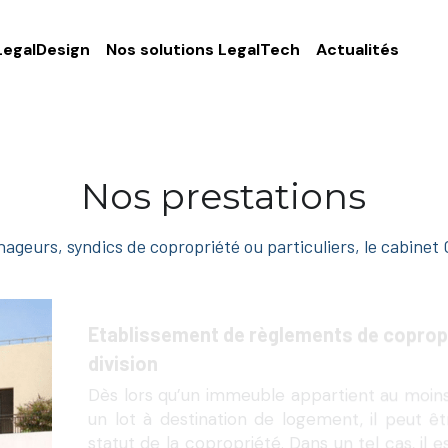
LegalDesign
Nos solutions LegalTech
Actualités
Nos prestations
geurs, syndics de copropriété ou particuliers, le cabinet
Etablissement de règlements de copropr
division
Dès lors qu’un immeuble appartient au moins 
un lot à destination de logement, il peut êtr
statut de la copropriété. Dans un tel cas, il 
copropriété, conformément aux dispositions 